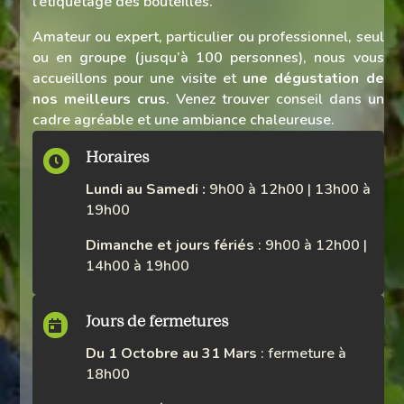
l’étiquetage des bouteilles.
Amateur ou expert, particulier ou professionnel, seul
ou en groupe (jusqu’à 100 personnes), nous vous
accueillons pour une visite et
une dégustation de
nos meilleurs crus
. Venez trouver conseil dans un
cadre agréable et une ambiance chaleureuse.
Horaires

Lundi au Samedi :
9h00 à 12h00 | 13h00 à
19h00
Dimanche et jours fériés
: 9h00 à 12h00 |
14h00 à 19h00
Jours de fermetures

Du 1 Octobre au 31 Mars
: fermeture à
18h00