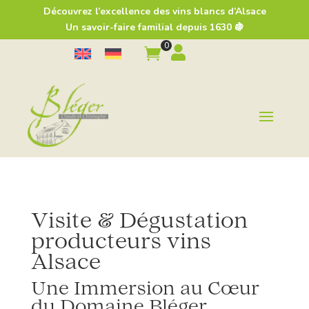
Découvrez l’excellence des vins blancs d’Alsace
Un savoir-faire familial depuis 1630 🍇
0


Visite & Dégustation
producteurs vins
Alsace
Une Immersion au Cœur
du Domaine Bléger