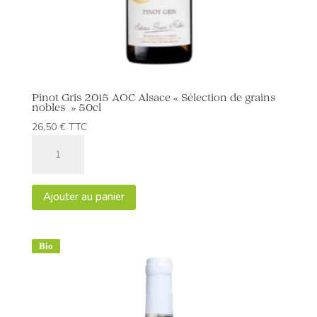
Pinot Gris 2015 AOC Alsace « Sélection de grains
nobles » 50cl
26,50
€
TTC
quantité
de
Pinot
Gris
Ajouter au panier
2015
AOC
Alsace
Bio
"Sélection
de
grains
nobles