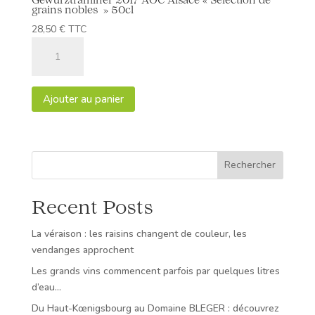
Gewurztraminer 2017 AOC Alsace « Sélection de
grains nobles » 50cl
28,50
€
TTC
quantité
de
Gewurztraminer
2017
Ajouter au panier
AOC
Alsace
"Sélection
de
Rechercher
grains
nobles
Recent Posts
"
50cl
La véraison : les raisins changent de couleur, les
vendanges approchent
Les grands vins commencent parfois par quelques litres
d’eau…
Du Haut-Kœnigsbourg au Domaine BLEGER : découvrez