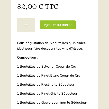
82,00
€
TTC
quantité
Ajouter au panier
de
Colis
"Dégustation"
Colis dégustation de 6 bouteilles *, un cadeau
-
idéal pour faire découvrir les vins d’Alsace.
Vins
d'Alsace
Composition :
1 Bouteilles de Sylvaner Coeur de Cru
1 Bouteilles de Pinot Blanc Coeur de Cru
1 Bouteilles de Riesling le Séducteur
1 Bouteilles de Pinot Gris le Séducteur
1 Bouteilles de Gewurztraminer le Séducteur