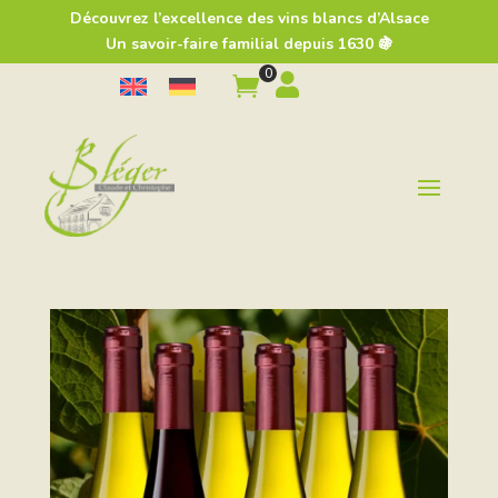
Découvrez l’excellence des vins blancs d’Alsace
Un savoir-faire familial depuis 1630 🍇
0

