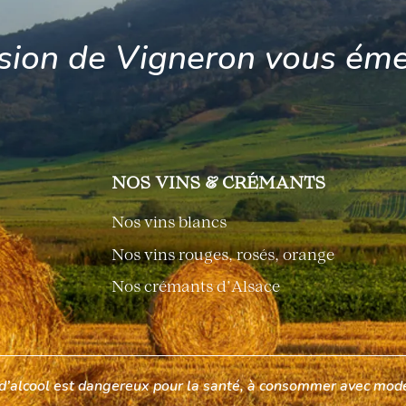
sion de Vigneron vous éme
NOS VINS & CRÉMANTS
Nos vins blancs
Nos vins rouges, rosés, orange
Nos crémants d’Alsace
 d’alcool est dangereux pour la santé, à consommer avec modé