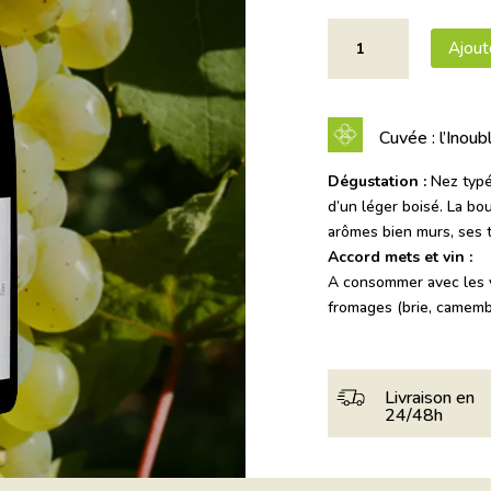
quantité
Ajout
de
Pinot
Noir
2020
Cuvée : l’Inoub
AOC
Alsace
Dégustation :
Nez typé
"L'Inoubliable"
d’un léger boisé. La bo
élevé
arômes bien murs, ses t
en
Accord mets et vin :
fût
A consommer avec les vi
de
fromages (brie, camemb
chêne
75cl
Livraison en
24/48h