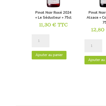
Pinot Noir Rosé 2024
Pinot Noi
« Le Séducteur » 75cl
Alsace « C
7
11,30
€
TTC
12,80
quantité
quantité
de
de
Pinot
Pinot
Ajouter au panier
Noir
Ajouter au 
Noir
Rosé
2023
2024
AOC
"Le
Alsace
Séducteur"
"Cœur
75cl
de
Cru"
75cl