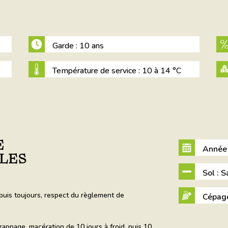
Garde : 10 ans
Température de service : 10 à 14 °C
E
Année 
LES
Sol : 
puis toujours, respect du règlement de
Cépage
ppage, macération de 10 jours à froid, puis 10