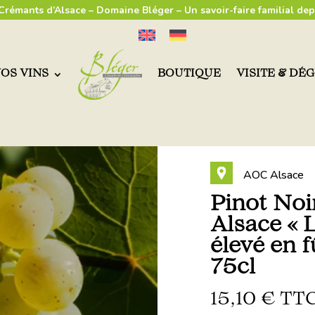
 Crémants d’Alsace – Domaine Bléger – Un savoir-faire familial dep
OS VINS
BOUTIQUE
VISITE & DÉ
AOC Alsace
Pinot No
Alsace « L
élevé en 
75cl
15,10
€
TT