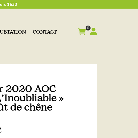
uis 1630
0


GUSTATION
CONTACT
ir 2020 AOC
’Inoubliable »
fût de chêne
C