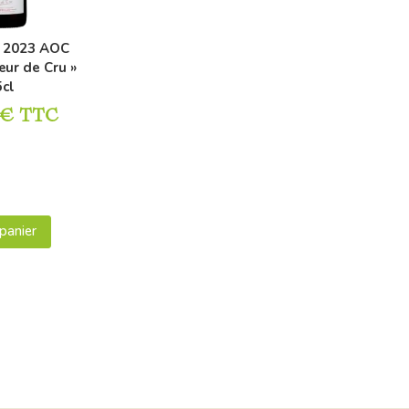
r 2023 AOC
œur de Cru »
5cl
€
TTC
panier