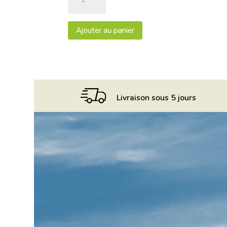
de
Pinot
Noir
Ajouter au panier
2020
AOC
Alsace
"L'Inoubliable"
élevé
en
Livraison sous 5 jours
fût
de
chêne
75cl