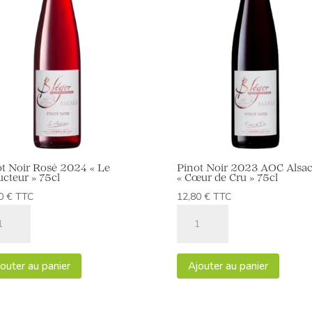
ot Noir Rosé 2024 « Le
Pinot Noir 2023 AOC Alsa
cteur » 75cl
« Cœur de Cru » 75cl
30
€
TTC
12,80
€
TTC
tité
quantité
de
t
Pinot
Noir
outer au panier
Ajouter au panier
é
2023
4
AOC
Alsace