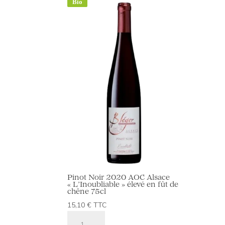
Bio
Sédu
75cl
Pinot Noir 2020 AOC Alsace
« L’Inoubliable » élevé en fût de
chêne 75cl
15,10
€
TTC
quantité