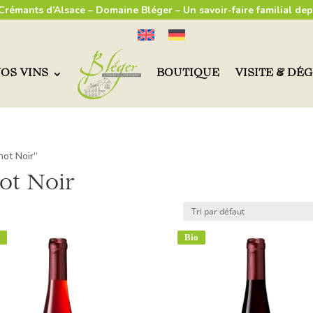
 Crémants d’Alsace – Domaine Bléger – Un savoir-faire familial dep
OS VINS
BOUTIQUE
VISITE & DÉ
not Noir”
not Noir
Bio