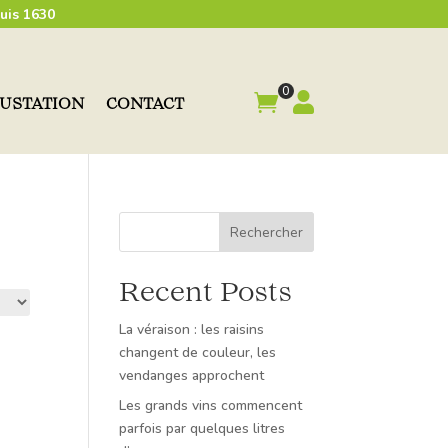
uis 1630
0


GUSTATION
CONTACT
Rechercher
Recent Posts
La véraison : les raisins
changent de couleur, les
vendanges approchent
Les grands vins commencent
parfois par quelques litres