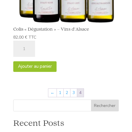
Colis « Dégustation » – Vins d’Alsace
82,00
€
TTC
quantité
de
Colis
"Dégustation"
Ajouter au panier
-
Vins
d'Alsace
←
1
2
3
4
Rechercher
Recent Posts