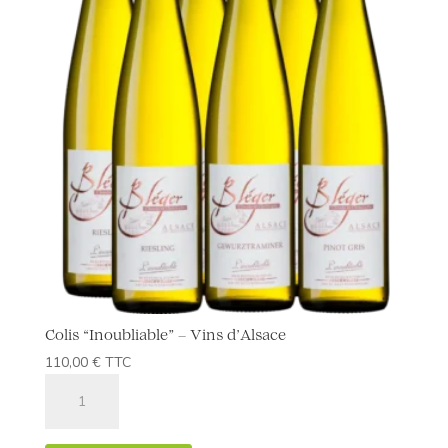
Colis “Inoubliable” – Vins d’Alsace
110,00
€
TTC
quantité
de
Colis