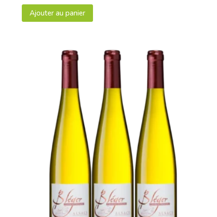
d'Alsace
Ajouter au panier
Extra-
Brut
2020
"l'Inoubliable"
75cl