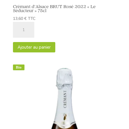
Crémant d’Alsace BRUT Rosé 2022 « Le
Séducteur » 75cl
13,60
€
TTC
quantité
de
Crémant
d'Alsace
Ajouter au panier
BRUT
Rosé
2022
Bio
"Le
Séducteur"
75cl