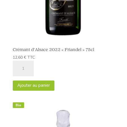
Crémant d’Alsace 2022 « Friandel » 75cl
12,60
€
TTC
quantité
de
Crémant
d'Alsace
Ajouter au panier
2022
"Friandel"
75cl
Bio