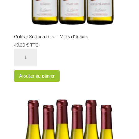
Colis « Séducteur » – Vins d’Alsace
49,00
€
TTC
quantité
de
Colis
"Séducteur"
Ajouter au panier
-
Vins
d'Alsace