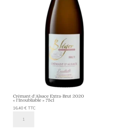
Crémant d’Alsace Extra-Brut 2020
« l’Inoubliable » 75cl
16,40
€
TTC
quantité
de
Crémant