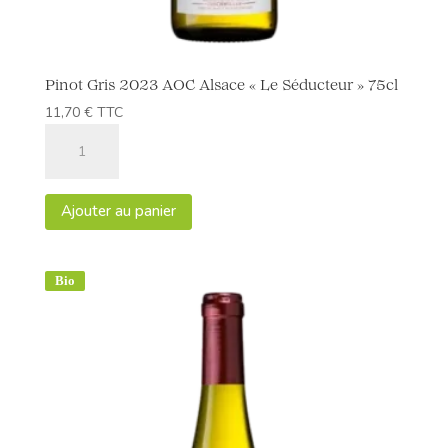
Pinot Gris 2023 AOC Alsace « Le Séducteur » 75cl
11,70
€
TTC
quantité
de
Pinot
Gris
Ajouter au panier
2023
AOC
Alsace
Bio
"Le
Séducteur"
75cl