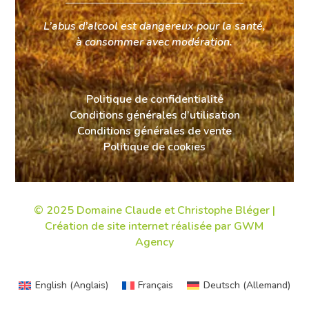
L’abus d’alcool est dangereux pour la santé,
à consommer avec modération.
Politique de confidentialité
Conditions générales d’utilisation
Conditions générales de vente
Politique de cookies
© 2025 Domaine Claude et Christophe Bléger |
Création de site internet
réalisée par GWM
Agency
English
(
Anglais
)
Français
Deutsch
(
Allemand
)