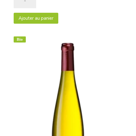
de
Pinot
Gris
Ajouter au panier
2023
AOC
Alsace
Bio
"Cœur
de
Cru"
75cl